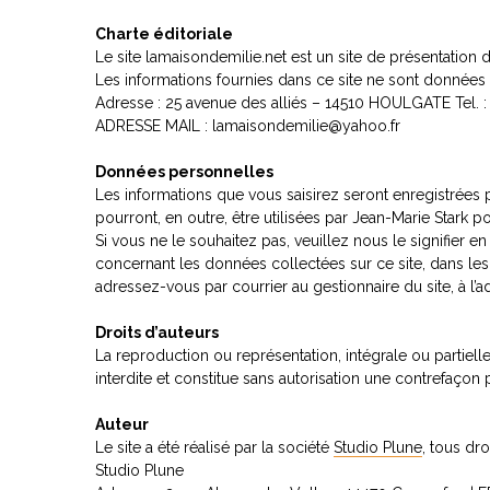
Charte éditoriale
Le site lamaisondemilie.net est un site de présentation 
Les informations fournies dans ce site ne sont données qu’
Adresse : 25 avenue des alliés – 14510 HOULGATE Tel. :
ADRESSE MAIL : lamaisondemilie@yahoo.fr
Données personnelles
Les informations que vous saisirez seront enregistrées p
pourront, en outre, être utilisées par Jean-Marie Stark p
Si vous ne le souhaitez pas, veuillez nous le signifier e
concernant les données collectées sur ce site, dans les co
adressez-vous par courrier au gestionnaire du site, à l
Droits d’auteurs
La reproduction ou représentation, intégrale ou partiell
interdite et constitue sans autorisation une contrefaçon
Auteur
Le site a été réalisé par la société
Studio Plune
, tous dro
Studio Plune