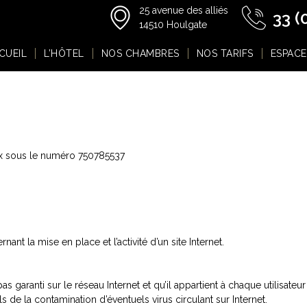
25 avenue des alliés
33 (
14510 Houlgate
CUEIL
L’HÔTEL
NOS CHAMBRES
NOS TARIFS
ESPACE
ux sous le numéro 750785537
ant la mise en place et l’activité d’un site Internet.
s garanti sur le réseau Internet et qu’il appartient à chaque utilisat
 de la contamination d’éventuels virus circulant sur Internet.