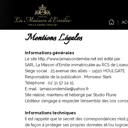
AC
Mentions Légales
Informations générales
Le site http://www.lamaisondemilie.net est édité par :
SARL La Maison d’Emilie immatriculée au RCS de Lisie
Siège social : 25 avenue des alliés – 14510 HOULGATE
Responsable de la publication : Monsieur Stark
Téléphone : 02 31 57 24 15
E-mail : lamaisondemilie@yahoo.fr
Site réalisé, maintenu et hébergé par Studio Plune.
L’éditeur s’engage à respecter l’ensemble des lois concern
Informations techniques
Il est rappelé que le secret des correspondances n’est pa
de façon à protéger ses propres données et/ou logiciels