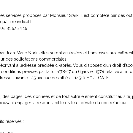
des services proposés par Monsieur Stark. Il est complété par des outi
à titre indicatif.
 02 31 57 24 15
ar Jean-Marie Stark, elles seront analysées et transmises aux différen
our des sollicitations commerciales.
n écrivant à l’adresse précisée ci-après. Vous disposez d’un droit d’acc
nditions prévues par la loi n°78-17 du 6 janvier 1978 relative à l’inform
’adresse suivante : 25 avenue des alliés – 14510 HOULGATE
e, des pages, des données et de tout autre élément constitutif au site
 pouvant engager la responsabilité civile et pénale du contrefacteur.
its réservés :