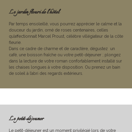
Le jardin fleuri de l’hôtel
Par temps ensoleillé, vous pourrez apprécier le calme et la
douceur du jardin, orné de roses centenaires, celles
qu’affectionnait Marcel Proust, célèbre villégiateur de la côte
fleurie.
Dans ce cadre de charme et de caractère, dégustez un
café, une boisson fraîche ou votre petit-déjeuner ; plongez
dans la lecture de votre roman confortablement installé sur
les chaises longues à votre disposition. Ou prenez un bain
de soleil à l’abri des regards extérieurs.
Le petit-déjeuner
Le petit-déjeuner est un moment privilégié lors de votre