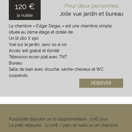
120 €
Pour deux personnes
Jolie vue jardin et bureau
la nuitée
La chambre « Edgar Degas » est une chambre simple,
située au 2ème étage et dotée de :
Un lit 160 X 190
Vue sur le jardin, sans vis-à-vis
Accès wifi gratuit et illimité
Télévision écran plat avec TNT
Bureau
Salle de bain avec douche, sèche-cheveux et WC
suspendu
RÉSERVER
Possibilité d’ajouter un lit supplémentaire : 20€/jour
Le petit-déjeuner : 12,00€ / pers en salle ou en chambre